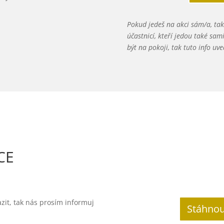
Pokud jedeš na akci sám/a, ta
účastnicí, kteří jedou také sa
být na pokoji, tak tuto info uve
CE
zit, tak nás prosím informuj
Stáhnou