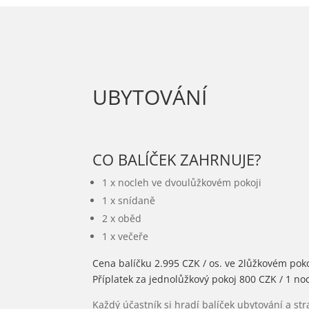
UBYTOVÁNÍ
CO BALÍČEK ZAHRNUJE?
1 x nocleh ve dvoulůžkovém pokoji
1 x snídaně
2 x oběd
1 x večeře
Cena balíčku 2.995 CZK / os. ve 2lůžkovém poko
Příplatek za jednolůžkový pokoj 800 CZK / 1 noc
Každý účastník si hradí balíček ubytování a st