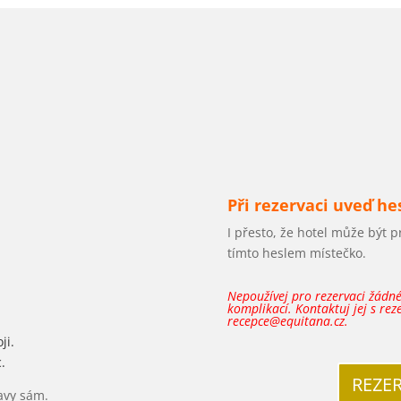
Při rezervaci uveď he
I přesto, že hotel může být 
tímto heslem místečko.
Nepoužívej pro rezervaci žádné 
komplikací. Kontaktuj jej s rez
recepce@equitana.cz.
ji.
.
REZE
ravy sám.