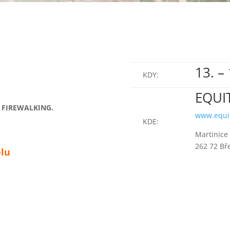
13. –
KDY:
EQUIT
i
FIREWALKING.
www.equi
KDE:
Martinice
262 72 Bř
elu