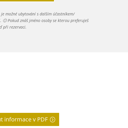
k je možné ubytování s dalším účastníkem/
mi. 🙂 Pokud znáš jméno osoby se kterou preferuješ
ď při rezervaci.
t informace v PDF