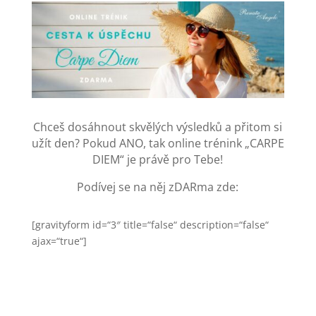
Chceš dosáhnout skvělých výsledků a přitom si
užít den? Pokud ANO, tak online trénink „CARPE
DIEM“ je právě pro Tebe!
Podívej se na něj zDARma zde:
[gravityform id=“3″ title=“false“ description=“false“
ajax=“true“]